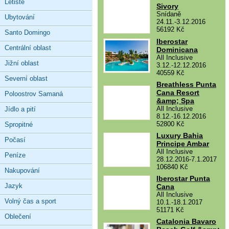
Letiště
Sivory
Snídaně
Ubytování
24.11.-3.12.2016
56192 Kč
Santo Domingo
Iberostar
Centrální oblast
Dominicana
All Inclusive
Jižní oblast
3.12.-12.12.2016
40559 Kč
Severní oblast
Breathless Punta
Cana Resort
Poloostrov Samaná
&amp; Spa
All Inclusive
Jídlo a pití
8.12.-16.12.2016
52800 Kč
Spropitné
Luxury Bahia
Počasí
Principe Ambar
All Inclusive
Peníze
28.12.2016-7.1.2017
106840 Kč
Nakupování
Iberostar Punta
Jazyk
Cana
All Inclusive
Volný čas a sport
10.1.-18.1.2017
51171 Kč
Oblečení
Catalonia Bavaro