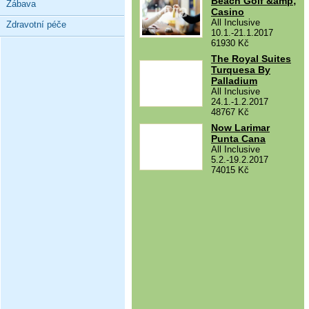
Beach Golf &amp;
Zábava
Casino
All Inclusive
Zdravotní péče
10.1.-21.1.2017
61930 Kč
The Royal Suites
Turquesa By
Palladium
All Inclusive
24.1.-1.2.2017
48767 Kč
Now Larimar
Punta Cana
All Inclusive
5.2.-19.2.2017
74015 Kč