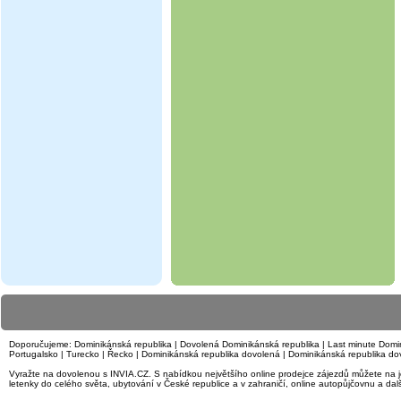
Doporučujeme:
Dominikánská republika
|
Dovolená Dominikánská republika
|
Last minute Domi
Portugalsko
|
Turecko
|
Řecko
|
Dominikánská republika dovolená
|
Dominikánská republika do
Vyražte na dovolenou s INVIA.CZ. S nabídkou největšího online prodejce zájezdů můžete na j
letenky
do celého světa,
ubytování
v České republice a v zahraničí, online autopůjčovnu a dal