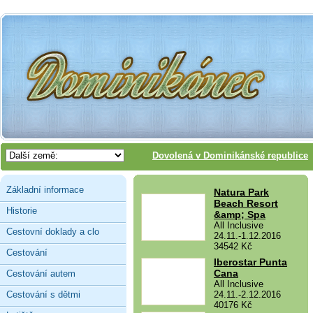
Dovolená v Dominikánské republice
Základní informace
Natura Park
Beach Resort
Historie
&amp; Spa
All Inclusive
Cestovní doklady a clo
24.11.-1.12.2016
34542 Kč
Cestování
Iberostar Punta
Cana
Cestování autem
All Inclusive
Cestování s dětmi
24.11.-2.12.2016
40176 Kč