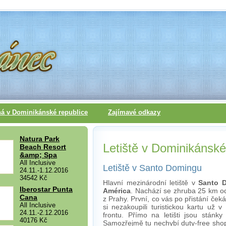
á v Dominikánské republice
Zajímavé odkazy
Natura Park
Letiště v Dominikánské
Beach Resort
&amp; Spa
All Inclusive
Letiště v Santo Domingu
24.11.-1.12.2016
34542 Kč
Hlavní mezinárodní letiště v
Santo 
Iberostar Punta
América
. Nachází se zhruba 25 km od
Cana
z Prahy. První, co vás po přistání čeká
All Inclusive
si nezakoupili turistickou kartu už
24.11.-2.12.2016
frontu. Přímo na letišti jsou stánk
40176 Kč
Samozřejmě tu nechybí duty-free shop