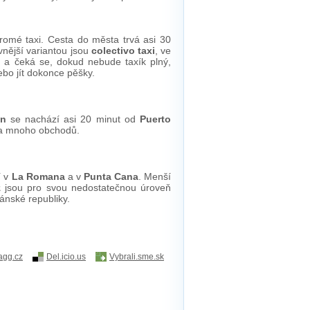
kromé taxi. Cesta do města trvá asi 30
vnější variantou jsou
colectivo taxi
, ve
u a čeká se, dokud nebude taxík plný,
ebo jít dokonce pěšky.
ón
se nachází asi 20 minut od
Puerto
t a mnoho obchodů.
í v
La Romana
a v
Punta Cana
. Menší
z
jsou pro svou nedostatečnou úroveň
ánské republiky.
agg.cz
Del.icio.us
Vybrali.sme.sk