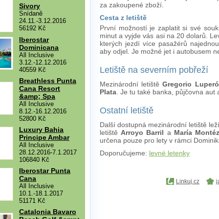
za zakoupené zboží.
Sivory
Snídaně
Cesta z letiště
24.11.-3.12.2016
První možností je zaplatit si své sou
56192 Kč
minut a vyjde vás asi na 20 dolarů. Le
Iberostar
kterých jezdí více pasažérů najedno
Dominicana
aby odjel. Je možné jet i autobusem n
All Inclusive
3.12.-12.12.2016
Letiště na severním pobřeží
40559 Kč
Breathless Punta
Mezinárodní letiště
Gregorio Luper
Cana Resort
Plata
. Je tu také banka, půjčovna au
&amp; Spa
All Inclusive
Ostatní letiště
8.12.-16.12.2016
52800 Kč
Další dostupná mezinárodní letiště lež
Luxury Bahia
letiště
Arroyo Barril
a
María Monté
Principe Ambar
určena pouze pro lety v rámci Dominik
All Inclusive
28.12.2016-7.1.2017
Doporučujeme:
levné letenky
106840 Kč
Iberostar Punta
Cana
Linkuj.cz
j
All Inclusive
10.1.-18.1.2017
51171 Kč
Catalonia Bavaro