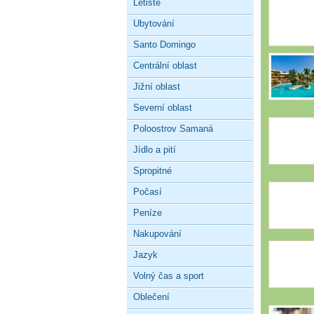
Letiště
Ubytování
Santo Domingo
Centrální oblast
Jižní oblast
Severní oblast
Poloostrov Samaná
Jídlo a pití
Spropitné
Počasí
Peníze
Nakupování
Jazyk
Volný čas a sport
Oblečení